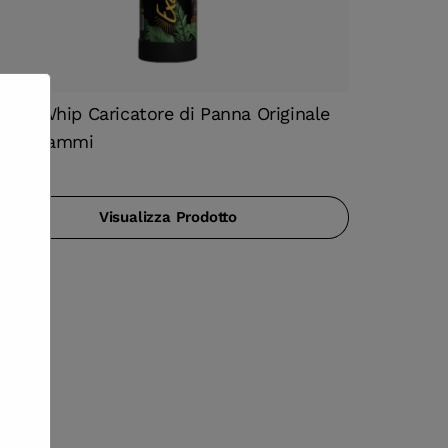
xoticWhip Caricatore di Panna Originale
350 grammi
Visualizza Prodotto