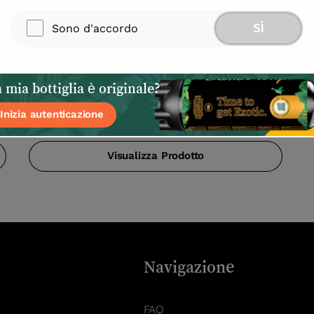
Sono d'accordo
SÌ
p
NUOVO DESIGN ExoticWhip Caricatore di
 mia bottiglia è originale?
Panna Originale 2000 grammi – Solo per
Inizia autenticazione
l’Europa
Visualizza Prodotto
Navigazione
FAQ