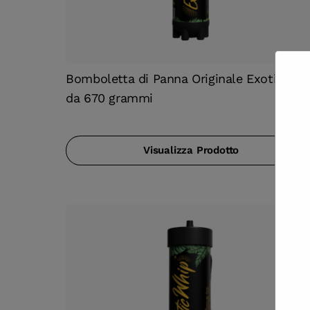
Bomboletta di Panna Originale ExoticWhi
da 670 grammi
Visualizza Prodotto