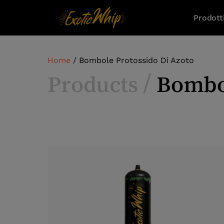
Prodott
Home
/ Bombole Protossido Di Azoto
Products /
Bombol