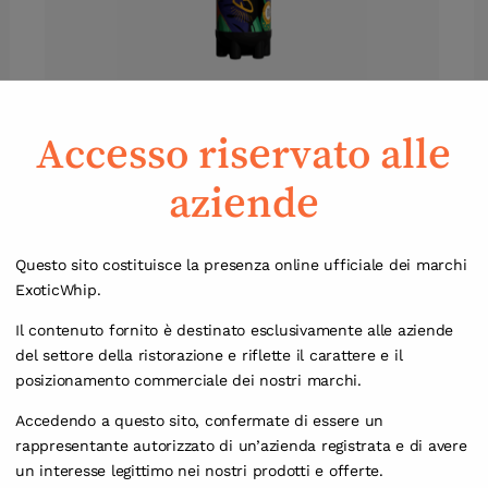
p
NUOVO DESIGN ExoticWhip Caricatore di
E
Accesso riservato alle
Panna Originale 670 grammi – Solo per
1
l’Europa
aziende
Visualizza Prodotto
Questo sito costituisce la presenza online ufficiale dei marchi
ExoticWhip.
Il contenuto fornito è destinato esclusivamente alle aziende
del settore della ristorazione e riflette il carattere e il
posizionamento commerciale dei nostri marchi.
Accedendo a questo sito, confermate di essere un
rappresentante autorizzato di un’azienda registrata e di avere
un interesse legittimo nei nostri prodotti e offerte.