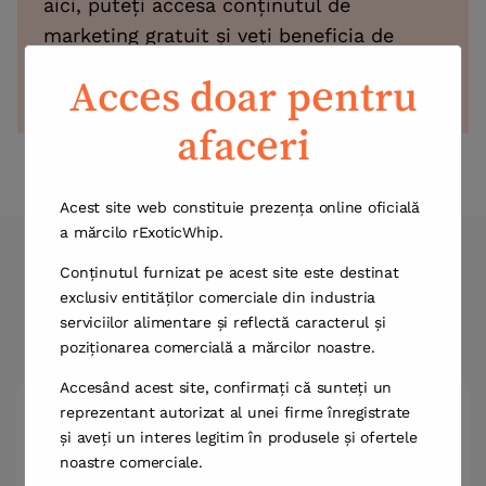
aici, puteți accesa conținutul de
marketing gratuit și veți beneficia de
oferte speciale și concesii.
Acces doar pentru
afaceri
Acest site web constituie prezența online oficială
a mărcilo rExoticWhip.
Vindeți Marca Noastră,
Conținutul furnizat pe acest site este destinat
exclusiv entităților comerciale din industria
Îmbunătățiți-vă Afacerea
serviciilor alimentare și reflectă caracterul și
poziționarea comercială a mărcilor noastre.
Accesând acest site, confirmați că sunteți un
reprezentant autorizat al unei firme înregistrate
și aveți un interes legitim în produsele și ofertele
noastre comerciale.