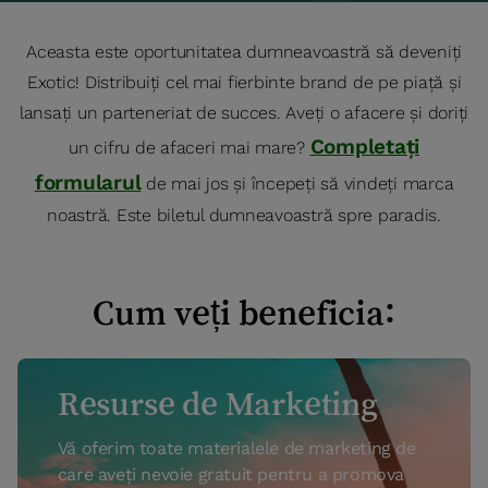
Aceasta este oportunitatea dumneavoastră să deveniți
Exotic! Distribuiți cel mai fierbinte brand de pe piață și
lansați un parteneriat de succes. Aveți o afacere și doriți
Completați
un cifru de afaceri mai mare?
formularul
de mai jos și începeți să vindeți marca
noastră. Este biletul dumneavoastră spre paradis.
Cum veți beneficia:
Resurse de Marketing
Vă oferim toate materialele de marketing de
care aveți nevoie gratuit pentru a promova