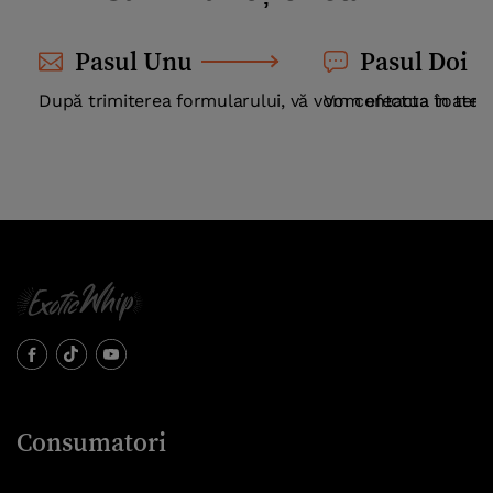
Pasul Unu
Pasul Doi
După trimiterea formularului, vă vom contacta în ter
Vom efectua toate v
Consumatori