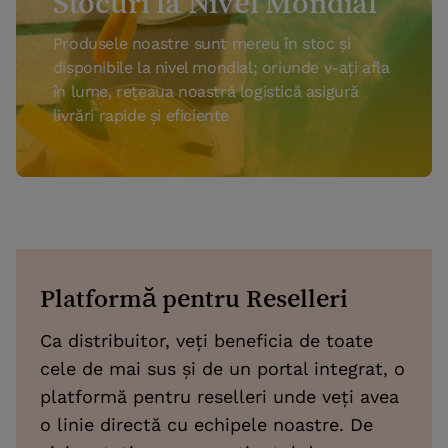
Stocuri la Nivel Mondial
Produsele noastre sunt mereu în stoc și
disponibile la nivel mondial; oriunde v-ați afla
în lume, rețeaua noastră logistică asigură
livrări rapide și eficiente
Platformă pentru Reselleri
Ca distribuitor, veți beneficia de toate
cele de mai sus și de un portal integrat, o
platformă pentru reselleri unde veți avea
o linie directă cu echipele noastre. De