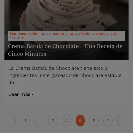
Bombona oxido nitroso, nata montada y todo lo relacionado
con ella.
Crema Batida de Chocolate – Una Receta de
Cinco Minutos
La Crema Batida de Chocolate tiene sólo 3
ingredientes. Este glaseado de chocolate estable
de…
Leer más
<
1
…
3
4
5
6
7
>