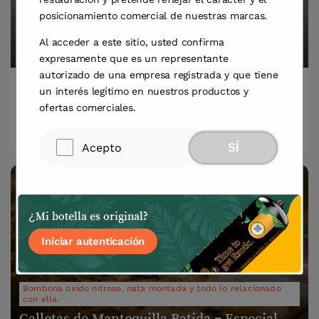
Bombona oxido nitroso, nata montada y todo lo relacionado
posicionamiento comercial de nuestras marcas.
con ella.
5 Maneras de Utilizar un Sifón de Cocina &
Al acceder a este sitio, usted confirma
Bombona Oxido Nitroso
expresamente que es un representante
autorizado de una empresa registrada y que tiene
La nata esponjosa y ligeramente montada es lo
un interés legítimo en nuestros productos y
primero que viene a la mente de…
ofertas comerciales.
Leer más
Acepto
SÍ
¿Mi botella es original?
Iniciar autenticación
Bombona oxido nitroso, nata montada y todo lo relacionado
con ella.
Galletas de Mantequilla Batida – Especial