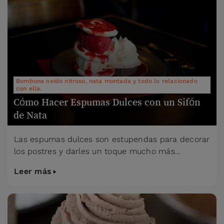
Bombona oxido nitroso, nata montada y todo lo relacionado
con ella.
Cómo Hacer Espumas Dulces con un Sifón
de Nata
Las espumas dulces son estupendas para decorar
los postres y darles un toque mucho más…
Leer más