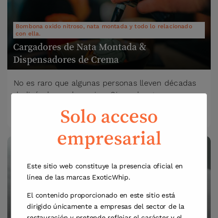
Bombona oxido nitroso, nata montada y todo lo relacionado
con ella.
Cargadores de Nata Montada &
Dispensadores de Crema
No es raro que algunas personas lleven décadas
dedicándose a la cocina. Sin embargo, no…
Solo acceso
Leer más
empresarial
Este sitio web constituye la presencia oficial en
línea de las marcas ExoticWhip.
El contenido proporcionado en este sitio está
dirigido únicamente a empresas del sector de la
restauración y pretende reflejar el carácter y el