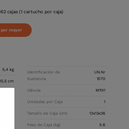
62 cajas (1 cartucho por caja)
l por mayor
5,4 kg
Identificación de
UN.Nr
Sustancia
1070
 35,5 cm
Válvula
M11X1
0 grams
Unidades por Caja
1
e Crema
Tamaño de Caja (cm)
13x13x36
Nitroso
Peso de Caja (kg)
5.6
chable,