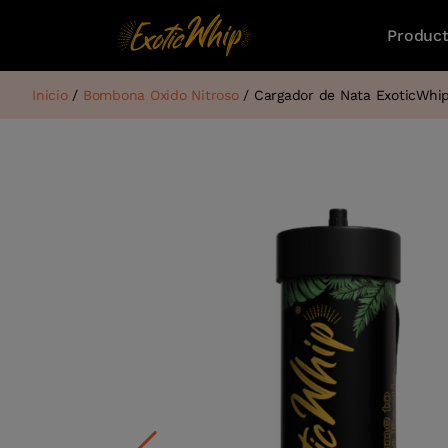
Produc
Inicio
/
Bombona Oxido Nitroso
/ Cargador de Nata ExoticWhip