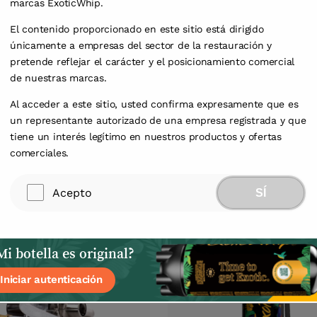
marcas ExoticWhip.
Carcasa
metal 
El contenido proporcionado en este sitio está dirigido
únicamente a empresas del sector de la restauración y
pretende reflejar el carácter y el posicionamiento comercial
de nuestras marcas.
Al acceder a este sitio, usted confirma expresamente que es
un representante autorizado de una empresa registrada y que
dos
tiene un interés legítimo en nuestros productos y ofertas
comerciales.
1
/
1
Acepto
SÍ
i botella es original?
Iniciar autenticación