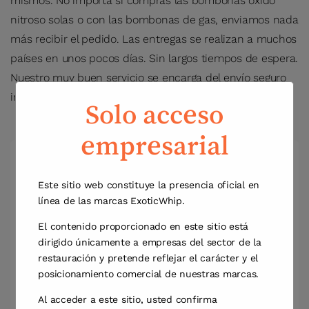
mismos. No importa si compras las bombonas oxido
nitroso solas o con las bombonas de gas, enviamos nada
más recibir el pedido. Las entregas se realizan a muchos
países en unos pocos días. Sin largos tiempos de espera.
Nuestro muy buen servicio se encarga del envío seguro
inmediatamente después de recibir el pedido.
Solo acceso
empresarial
Este sitio web constituye la presencia oficial en
línea de las marcas ExoticWhip.
El contenido proporcionado en este sitio está
dirigido únicamente a empresas del sector de la
Olivia Frost
by
restauración y pretende reflejar el carácter y el
posicionamiento comercial de nuestras marcas.
Updated:
julio 25, 2024
Al acceder a este sitio, usted confirma