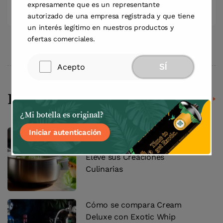
expresamente que es un representante
autorizado de una empresa registrada y que tiene
un interés legítimo en nuestros productos y
ofertas comerciales.
Acepto
SÍ
Leer siguiente
Ver todos los artículos
¿Mi botella es original?
Iniciar autenticación
Receta de Espuma Salada
Infusionada con Hierbas:
Eleve sus Creaciones
Culinarias
Cómo se compara Cream
Deluxe con Exotic Whip