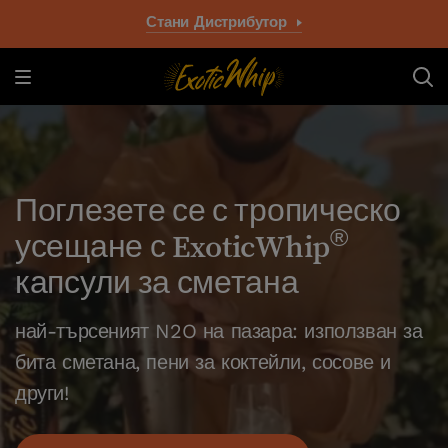
Стани Дистрибутор
Поглезете се с тропическо
®
усещане с ExoticWhip
капсули за сметана
а
най-търсеният N2O на пазара: използван за
н
бита сметана, пени за коктейли, сосове и
б
други!
д