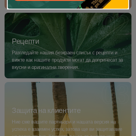
Рецепти
Разгледайте нашия безкраен списък с рецепти и
вижте как нашите продукти могат да допринесат за
вкусни и оригинални творения.
Защита на клиентите
Ние сме вашите партньори и нашата версия на
успеха е взаимен успех, затова ще ви защитаваме