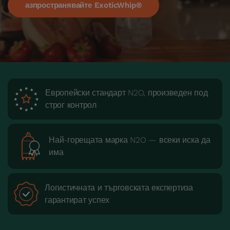
азпространявайте ExoticWhip®
Европейски стандарт N2O, произведен под
строг контрол
Най-горещата марка N2O — всеки иска да
има
Логистичната и търговската експертиза
гарантират успех