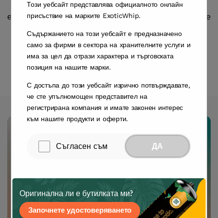
Преследвайте залезите, вкусете рая, отпийте от
Този уебсайт представлява официалното онлайн
присъствие на марките ExoticWhip.
екзотиката. Потопете се в историята зад пяната – това е
ExoticWhip®.
Съдържанието на този уебсайт е предназначено
само за фирми в сектора на хранителните услуги и
има за цел да отрази характера и търговската
Вижте Крем-Балончета
позиция на нашите марки.
С достъпа до този уебсайт изрично потвърждавате,
че сте упълномощен представител на
регистрирана компания и имате законен интерес
към нашите продукти и оферти.
Съгласен съм
ДА
ExoticWhip® Creamer
Най-добрият аксесоар за кухнята и бара –
независимо дали сте професионалист или тепърва
Оригинална ли е бутилката ми?
започвате, това е инструментът за творчество при
Започнете удостоверяването
завършването.