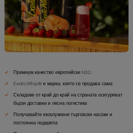
Премиум качество европейски N2O
ExoticWhip® е марка, която се продава сама
Складове от край до край на страната осигуряват
бързи доставки и лесна логистика
Получавайте ексклузивни търговски насоки и
постоянна подкрепа