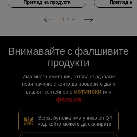
Преглед на продукта
Преглед на 
1
/
4
Внимавайте с фалшивите
продукти
Има много имитации, затова създаваме
нови начини, с които да проверите дали
истински
вашият контейнер е
или
фалшив
Всяка бутилка има уникален QR
код, който можете да сканирате