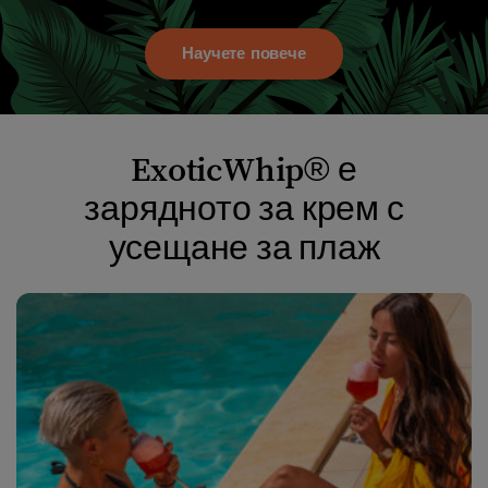
Научете повече
ExoticWhip® е
зарядното за крем с
усещане за плаж