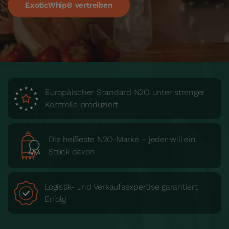
ExoticWhip® vertreiben
Europäischer Standard N2O unter strenger
Kontrolle produziert
Die heißeste N2O-Marke – jeder will ein
Stück davon
Logistik- und Verkaufsexpertise garantiert
Erfolg