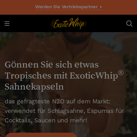
Werden Sie Vertriebspartner
Gönnen Sie sich etwas
G
®
Tropisches mit ExoticWhip
T
Sahnekapseln
das gefragteste N2O auf dem Markt:
d
verwendet für Schlagsahne, Espumas für
v
Cocktails, Saucen und mehr!
C