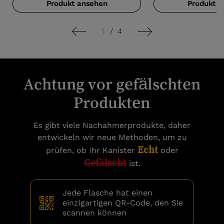
Produkt ansehen
Produkt a
1
/
4
Achtung vor gefälschten
Produkten
Es gibt viele Nachahmerprodukte, daher
entwickeln wir neue Methoden, um zu
Echt
prüfen, ob Ihr Kanister
oder
Gefälscht
ist.
Jede Flasche hat einen
einzigartigen QR-Code, den Sie
scannen können