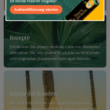
Ist meine Flasche original?
das Werkzeug, um kreativ mit Finishes zu sein.
Authentifizierung starten
Rezepte
Entdecken Sie unsere endlose Liste von Rezepten
und sehen Sie, wie unsere Produkte zu köstlichen
und originellen Kreationen beitragen können.
Schutz der Kunden
Wir sind Ihre Partner und unsere Version von
Erfolg ist gegenseitiger Erfolg, daher werden wir