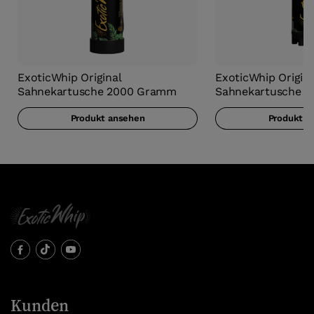
ExoticWhip Original
ExoticWhip Origina
Sahnekartusche 2000 Gramm
Sahnekartusche 
Produkt ansehen
Produkt a
Kunden