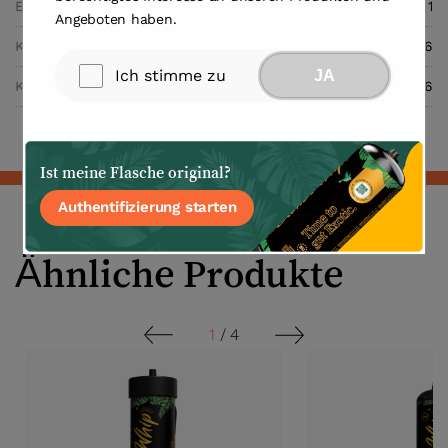
Einheiten pro Karton
1
Angeboten haben.
Kartongröße (cm)
13x13x36
Ich stimme zu
JA
Kartongewicht (kg)
5.6
Ist meine Flasche original?
Authentifizierung starten
Ähnliche Produkte
1
/
4