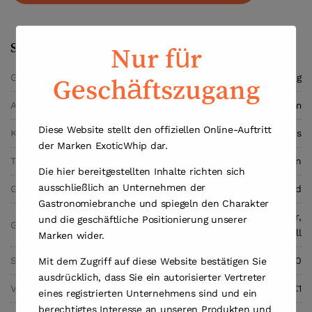
Spezifikationen
Nur für
Gewicht
5,4 kg
Geschäftszugang
Abmessungen
12,3 × 12,3 × 35,5 cm
Diese Website stellt den offiziellen Online-Auftritt
Kapazität
2000 grams
der Marken ExoticWhip dar.
Typ
Sahnekapseln
Die hier bereitgestellten Inhalte richten sich
ausschließlich an Unternehmen der
Gas
Distickstoffmonoxid
Gastronomiebranche und spiegeln den Charakter
Einwegzylinder,
und die geschäftliche Positionierung unserer
Gehäuse
Eisenmetall
Marken wider.
Stoffidentifikation
UN.Nr 1070
Mit dem Zugriff auf diese Website bestätigen Sie
ausdrücklich, dass Sie ein autorisierter Vertreter
Ventil
M11X1
eines registrierten Unternehmens sind und ein
berechtigtes Interesse an unseren Produkten und