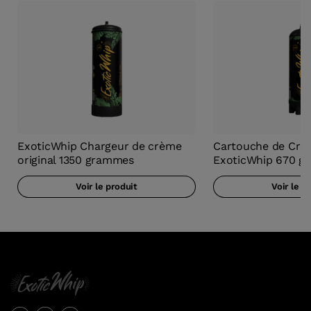
ExoticWhip Chargeur de crème
Cartouche de Crèm
original 1350 grammes
ExoticWhip 670 g
Voir le produit
Voir le p