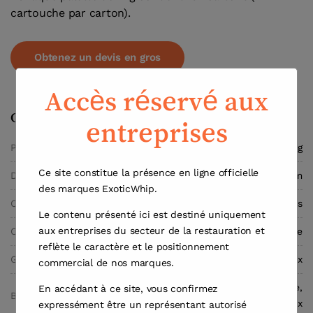
cartouche par carton).
Obtenez un devis en gros
Accès réservé aux
Caractéristiques
entreprises
Poids
5,4 kg
Ce site constitue la présence en ligne officielle
Dimensions
12,3 × 12,3 × 35,5 cm
des marques ExoticWhip.
Capacité
2000 grams
Le contenu présenté ici est destiné uniquement
aux entreprises du secteur de la restauration et
Catégorie
Cartouches de Crème
reflète le caractère et le positionnement
Gaz
Oxyde Nitreux
commercial de nos marques.
Cylindre jetable,
En accédant à ce site, vous confirmez
Boîtier
métal ferreux
expressément être un représentant autorisé