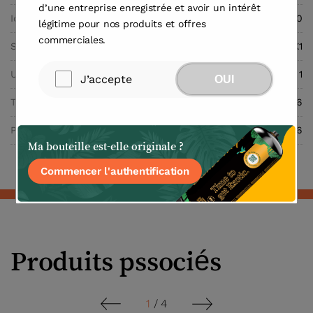
d’une entreprise enregistrée et avoir un intérêt
Identification de la substance
UN.Nr 1070
légitime pour nos produits et offres
commerciales.
Soupape
M11X1
Unités par caisse
1
J’accepte
OUI
Taille de la caisse (cm)
13x13x36
Poids de la caisse (kg)
5.6
Ma bouteille est-elle originale ?
Commencer l'authentification
Produits pssociés
1
/
4