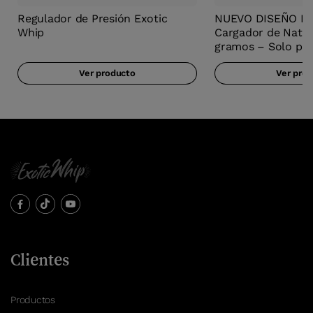
Regulador de Presión Exotic
NUEVO DISEÑO Ex
Whip
Cargador de Nata 
gramos – Solo pa
Ver producto
Ver pro
Clientes
Productos