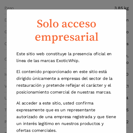
Peso
3,85 kg
Solo acceso
Dimensiones
10,1 × 10,1 × 32,0 cm
Gas
Óxido Nitroso
empresarial
Capacidad
1350 gramos
Este sitio web constituye la presencia oficial en
Cilindro desechable,
Carcasa
línea de las marcas ExoticWhip.
Acero al Carbono
El contenido proporcionado en este sitio está
Identificación de Sustancia
UN.Nr 1070
dirigido únicamente a empresas del sector de la
restauración y pretende reflejar el carácter y el
Válvula
M11X1
posicionamiento comercial de nuestras marcas.
Unidades por Caja
4
Al acceder a este sitio, usted confirma
expresamente que es un representante
Tamaño de Caja (cm)
22x22x34.5
autorizado de una empresa registrada y que tiene
Peso de Caja (kg)
16.2
un interés legítimo en nuestros productos y
ofertas comerciales.