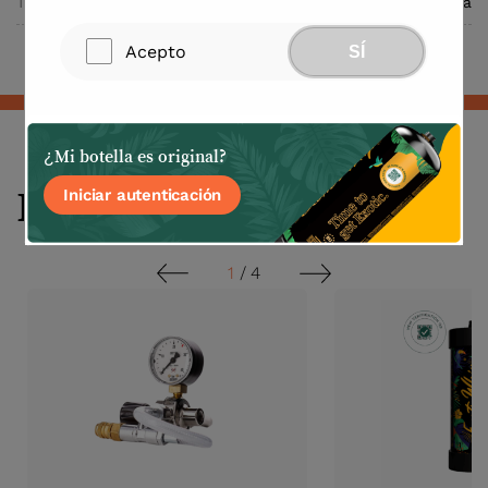
Tipo
Cargadores de Crema
Acepto
SÍ
¿Mi botella es original?
Productos relacionados
Iniciar autenticación
1
/
4