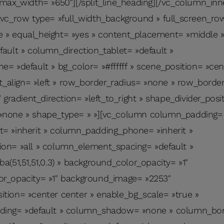
max_width= »650″][/split_line_heading][/vc_column_inn
[vc_row type= »full_width_background » full_screen_ro
» equal_height= »yes » content_placement= »middle 
ault » column_direction_tablet= »default »
= »default » bg_color= »#ffffff » scene_position= »cen
xt_align= »left » row_border_radius= »none » row_border
 gradient_direction= »left_to_right » shape_divider_pos
»none » shape_type= » »][vc_column column_padding= 
= »inherit » column_padding_phone= »inherit »
on= »all » column_element_spacing= »default »
a(51,51,51,0.3) » background_color_opacity= »1″
r_opacity= »1″ background_image= »2253″
tion= »center center » enable_bg_scale= »true »
ding= »default » column_shadow= »none » column_bor