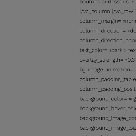
boutons ci-dessous. » 
[/vc_column][/vc_row]
column_margin= »none 
column_direction= »def
column_direction_phone
text_color= »dark » te
overlay_strength= »0.3″
bg_image_animation= 
column_padding_tablet
column_padding_positi
background_color= »rgb
background_hover_colo
background_image_posi
background_image_loa