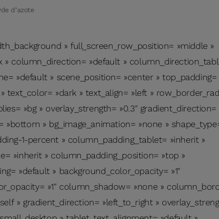
de d’azote
dth_background » full_screen_row_position= »middle »
» column_direction= »default » column_direction_table
e= »default » scene_position= »center » top_padding=
text_color= »dark » text_align= »left » row_border_ra
es= »bg » overlay_strength= »0.3″ gradient_direction= »
n= »bottom » bg_image_animation= »none » shape_type
ing-1-percent » column_padding_tablet= »inherit »
 »inherit » column_padding_position= »top »
g= »default » background_color_opacity= »1″
or_opacity= »1″ column_shadow= »none » column_bord
elf » gradient_direction= »left_to_right » overlay_stren
»small_desktop » tablet_text_alignment= »default »