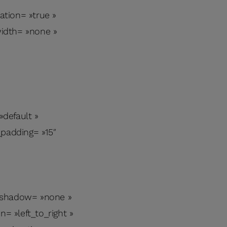
tion= »true »
idth= »none »
default »
_padding= »15″
n_shadow= »none »
= »left_to_right »