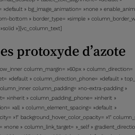
 »default » bg_image_animation= »none » enable_anima
rom-bottom » border_type= »simple » column_border_w
»solid »][vc_column_text]
es protoxyde d’azote
row_inner column_margin= »60px » column_direction= »
t= »default » column_direction_phone= »default » top
c_column_inner column_padding= »no-extra-padding »
= »inherit » column_padding_phone= »inherit »
on= »all » column_element_spacing= »default »
ity= »1″ background_hover_color_opacity= »1″ colum
»none » column_link_target= »_self » gradient_direction