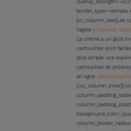
overlay_strength= »0.3
border_type= »simple 
[vc_column_text]Les ca
l’agate
protoxyde d’azo
La crème a un goût irré
cartouches sont facile
plus simple une expérie
cartouches de protoxy
en ligne.
Les cartouche
[/vc_column_inner][/v
column_padding_tablet
column_padding_positi
background_color_opac
column_border_radius= 