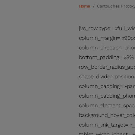
Home
/
Cartouches Protoxy
[vc_row type= »full_wi
column_margin= »90px 
column_direction_phon
bottom_padding= »8% » 
row_border_radius_appli
shape_divider_positio
column_padding= »padd
column_padding_phone=
column_element_spacin
background_hover_col
column_link_target= »_s
tablet_width_inherit= 