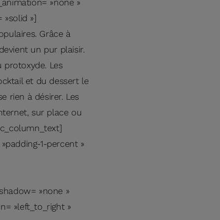
e_animation= »none »
»solid »]
pulaires. Grâce à
 devient un pur plaisir.
u protoxyde. Les
cktail et du dessert le
e rien à désirer. Les
ternet, sur place ou
vc_column_text]
»padding-1-percent »
n_shadow= »none »
= »left_to_right »