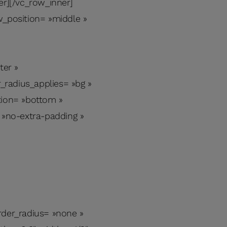
er][/vc_row_inner]
w_position= »middle »
»
ter »
_radius_applies= »bg »
ition= »bottom »
»no-extra-padding »
der_radius= »none »