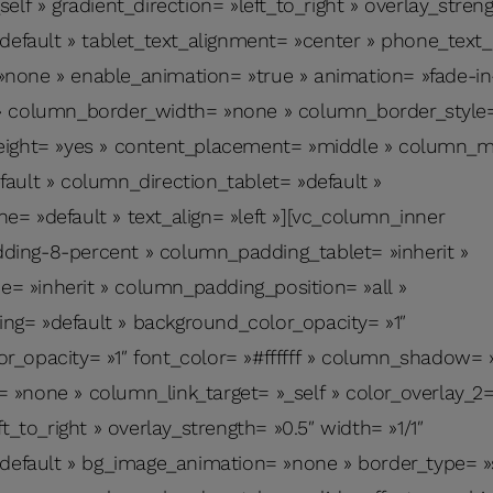
elf » gradient_direction= »left_to_right » overlay_streng
»default » tablet_text_alignment= »center » phone_text
none » enable_animation= »true » animation= »fade-i
» column_border_width= »none » column_border_style= 
eight= »yes » content_placement= »middle » column_m
ault » column_direction_tablet= »default »
= »default » text_align= »left »][vc_column_inner
ing-8-percent » column_padding_tablet= »inherit »
 »inherit » column_padding_position= »all »
g= »default » background_color_opacity= »1″
r_opacity= »1″ font_color= »#ffffff » column_shadow= 
 »none » column_link_target= »_self » color_overlay_2
ft_to_right » overlay_strength= »0.5″ width= »1/1″
»default » bg_image_animation= »none » border_type= »