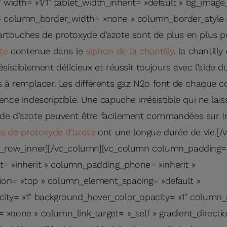
″ width= »1/1″ tablet_width_inherit= »default » bg_imag
» column_border_width= »none » column_border_style= 
rtouches de protoxyde d’azote sont de plus en plus po
te
contenue dans le
siphon de la chantilly
, la chantilly
sistiblement délicieux et réussit toujours avec l’aide d
s à remplacer. Les différents gaz N2o font de chaque co
nce indescriptible. Une capuche irrésistible qui ne laiss
de d’azote peuvent être facilement commandées sur In
s de protoxyde d’azote
ont une longue durée de vie.[/
c_row_inner][/vc_column][vc_column column_padding= 
= »inherit » column_padding_phone= »inherit »
on= »top » column_element_spacing= »default »
ity= »1″ background_hover_color_opacity= »1″ colum
»none » column_link_target= »_self » gradient_direction