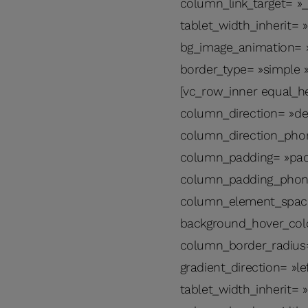
column_link_target= »_s
tablet_width_inherit= 
bg_image_animation= »
border_type= »simple 
[vc_row_inner equal_h
column_direction= »def
column_direction_phone
column_padding= »padd
column_padding_phone=
column_element_spacin
background_hover_colo
column_border_radius=
gradient_direction= »le
tablet_width_inherit= 