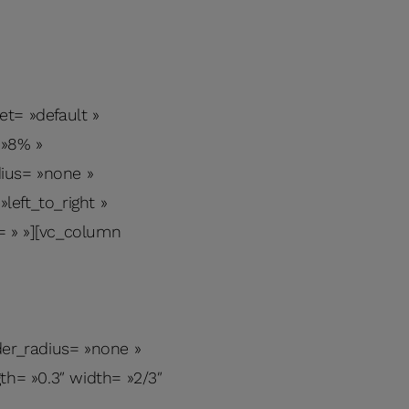
t= »default »
 »8% »
dius= »none »
left_to_right »
= » »][vc_column
er_radius= »none »
gth= »0.3″ width= »2/3″