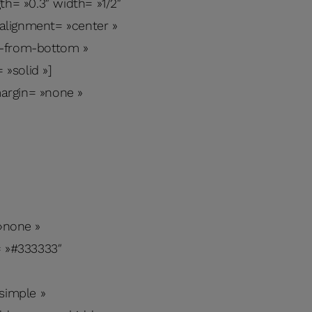
th= »0.3″ width= »1/2″
_alignment= »center »
n-from-bottom »
»solid »]
argin= »none »
»none »
= »#333333″
simple »