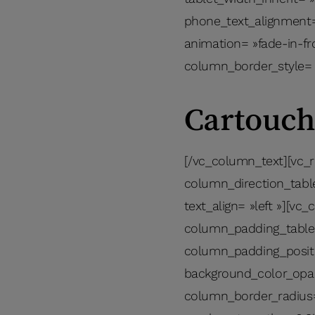
phone_text_alignment=
animation= »fade-in-f
column_border_style= 
Cartouch
[/vc_column_text][vc_
column_direction_table
text_align= »left »][v
column_padding_tablet
column_padding_positi
background_color_opac
column_border_radius= 