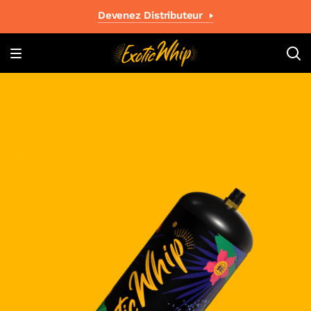
Devenez Distributeur
Restez authentique, restez
Exotic !