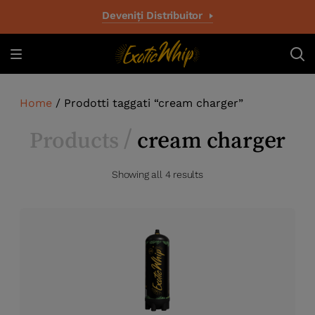
Deveniți Distribuitor
Home
/ Prodotti taggati “cream charger”
Products /
cream charger
Showing all 4 results