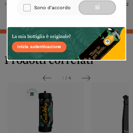
Peso della Scatola (kg)
12.2
Sono d'accordo
SÌ
La mia bottiglia è originale?
Inizia autenticazione
Prodotti correlati
1
/
4