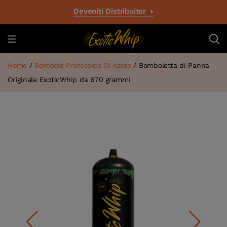
Deveniți Distribuitor
Home
/
Bombole Protossido Di Azoto
/ Bomboletta di Panna
Originale ExoticWhip da 670 grammi