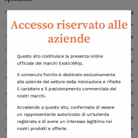
Peso
1,97 kg
Accesso riservato alle
Dimensioni
8,0 × 8,0 × 25,2 cm
aziende
Tipo
Caricatori di Panna
Gas
Protossido di Azoto
Questo sito costituisce la presenza online
Capacità
670 grammi
ufficiale dei marchi ExoticWhip.
Bombola usa e getta,
Il contenuto fornito è destinato esclusivamente
Involucro
metallo ferroso
alle aziende del settore della ristorazione e riflette
il carattere e il posizionamento commerciale dei
Identificazione della Sostanza
UN.Nr 1070
nostri marchi.
Valvola
M11X1
Accedendo a questo sito, confermate di essere
un rappresentante autorizzato di un’azienda
Unità per Scatola
6
registrata e di avere un interesse legittimo nei
nostri prodotti e offerte.
Dimensioni della Scatola (cm)
25.5×17.5×27