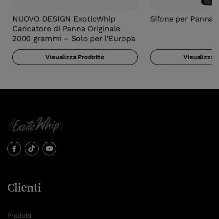
NUOVO DESIGN ExoticWhip
Sifone per Panna 
Caricatore di Panna Originale
2000 grammi – Solo per l’Europa
Visualizza Prodotto
Visualizza 
Clienti
Prodotti