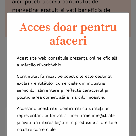
aici, puteți accesa conținutul de
marketing gratuit și veți beneficia de
oferte speciale și concesii.
Acces doar pentru
afaceri
Acest site web constituie prezența online oficială
a mărcilo rExoticWhip.
Vindeți Marca Noastră,
Conținutul furnizat pe acest site este destinat
exclusiv entităților comerciale din industria
Îmbunătățiți-vă Afacerea
serviciilor alimentare și reflectă caracterul și
poziționarea comercială a mărcilor noastre.
Accesând acest site, confirmați că sunteți un
reprezentant autorizat al unei firme înregistrate
și aveți un interes legitim în produsele și ofertele
noastre comerciale.