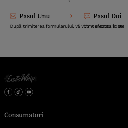
Pasul Unu
Pasul Doi
După trimiterea formularului, vă vom contacta în ter
Vom efectua toate v
Consumatori