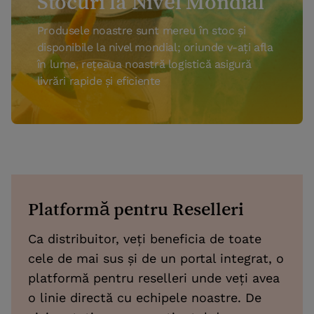
Stocuri la Nivel Mondial
Produsele noastre sunt mereu în stoc și
disponibile la nivel mondial; oriunde v-ați afla
în lume, rețeaua noastră logistică asigură
livrări rapide și eficiente
Platformă pentru Reselleri
Ca distribuitor, veți beneficia de toate
cele de mai sus și de un portal integrat, o
platformă pentru reselleri unde veți avea
o linie directă cu echipele noastre. De