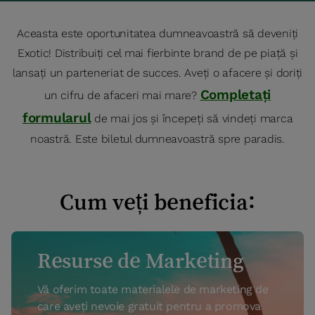
Aceasta este oportunitatea dumneavoastră să deveniți
Exotic! Distribuiți cel mai fierbinte brand de pe piață și
lansați un parteneriat de succes. Aveți o afacere și doriți
Completați
un cifru de afaceri mai mare?
formularul
de mai jos și începeți să vindeți marca
noastră. Este biletul dumneavoastră spre paradis.
Cum veți beneficia:
Resurse de Marketing
Vă oferim toate materialele de marketing de
care aveți nevoie gratuit pentru a promova