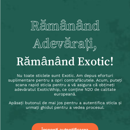
Rămânând
Adevărați,
Rămânând Exotic!
Nu toate sticlele sunt Exotic. Am depus eforturi
suplimentare pentru a opri contrafăcutele. Acum, puteți
scana rapid sticla pentru a vă asigura că obțineți
adevăratul ExoticWhip, ce conține N2O de calitate
europeană.
Apăsați butonul de mai jos pentru a autentifica sticla și
urmați ghidul pentru a vedea procesul.
Începeți autentificarea