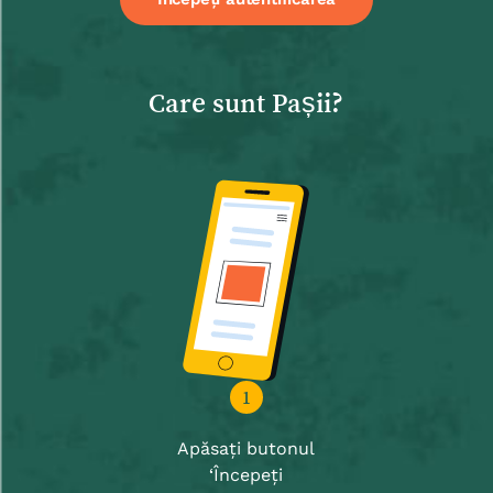
Care sunt Pașii?
1
Apăsați butonul
‘Începeți