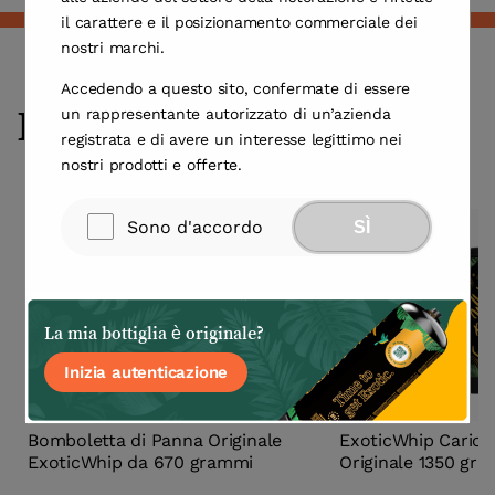
il carattere e il posizionamento commerciale dei
nostri marchi.
Accedendo a questo sito, confermate di essere
Prodotti correlati
un rappresentante autorizzato di un’azienda
registrata e di avere un interesse legittimo nei
nostri prodotti e offerte.
1
/
4
Sono d'accordo
SÌ
La mia bottiglia è originale?
Inizia autenticazione
Bomboletta di Panna Originale
ExoticWhip Carica
ExoticWhip da 670 grammi
Originale 1350 gr