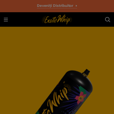
Deveniți Distribuitor
Resta autentico,
resta Exotic!