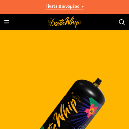
Γίνετε Διανομέας
Μείνε αυθεντικός, μείνε
Exotic!