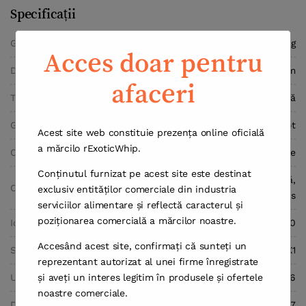
Specificații
Greutate
1,97 kg
Acces doar pentru
Dimensiuni
8,0 × 8,0 × 25,2 cm
afaceri
Tip
Încărcătoare de Cremă
Gaz
Oxid de azot
Acest site web constituie prezența online oficială
a mărcilo rExoticWhip.
Capacitate
670 grame
Conținutul furnizat pe acest site este destinat
Cilindru de unică folosință,
Carcasă
exclusiv entităților comerciale din industria
metal feros
serviciilor alimentare și reflectă caracterul și
poziționarea comercială a mărcilor noastre.
Identificare Substanță
UN.Nr 1070
Accesând acest site, confirmați că sunteți un
Supapă
M11X1
reprezentant autorizat al unei firme înregistrate
și aveți un interes legitim în produsele și ofertele
Unități Per Caz
6
noastre comerciale.
Dimensiunea Cazului (cm)
25.5×17.5×27