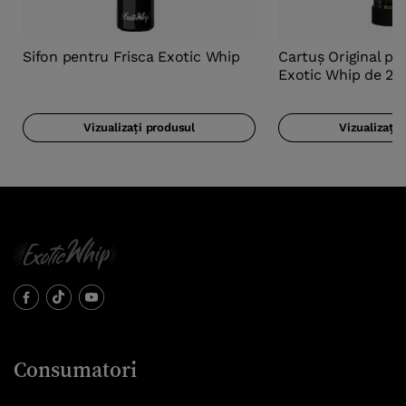
Sifon pentru Frisca Exotic Whip
Cartuș Original pe
Exotic Whip de 2
Vizualizați produsul
Vizualizați 
Consumatori