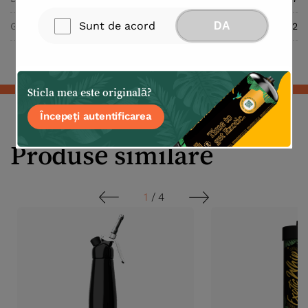
Sunt de acord
DA
Greutatea Cazului (kg)
12.2
Sticla mea este originală?
Începeți autentificarea
Produse similare
1
/
4