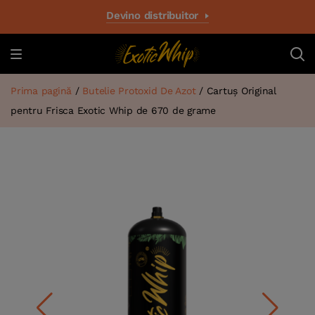
Devino distribuitor
Prima pagină
/
Butelie Protoxid De Azot
/ Cartuș Original
pentru Frisca Exotic Whip de 670 de grame